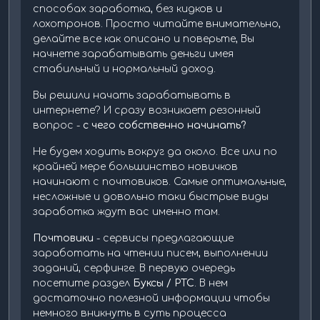
способах заработка, без кидков и
лохотронов. Просто читайте внимательно,
делайте все как описано и поверьте, Вы
начнете зарабатывать деньги имея
стабильный и нормальный доход.
Вы решили начать зарабатывать в
интернете? И сразу возникает резонный
вопрос -
с чего собственно начинать?
Не будем ходить вокруг да около. Все или по
крайней мере большинство новичков
начинают с почтовиков. Самые оптимальные,
несложные и довольно таки быстрые виды
заработка ждут вас именно там.
Почтовики
- сервисы предлагающие
заработать на чтении писем, выполнении
заданий, серфинге. В первую очередь
посетите раздел
Буксы / PTC
. В нем
достаточно полезной информации чтобы
немного вникнуть в суть процесса