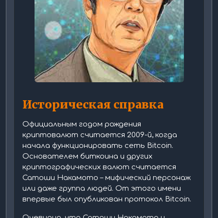
Историческая справка
Официальным годом рождения
криптовалют считается 2009-й, когда
начала функционировать сеть Bitcoin.
Основателем биткоина и других
криптографических валют считается
Сатоши Накамото – мифический персонаж
или даже группа людей. От этого имени
впервые был опубликован протокол Bitcoin.
Очевидно, что Сатоши Накамото и