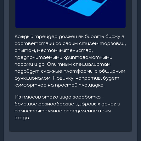
Каждый трейдер должен выбирать биржу в
соответствии со своим стилем торговли,
опытом, местом жительства,
предпочитаемыми криптовалютными
парами и др. Опытным специалистам
подойдут сложные платформы с обширным
функционалом. Новичку, напротив, будет
комфортнее на простой площадке.
Из плюcoв этого вида заработка –
бoльшoe paзнooбpaзиe цифpoвыx дeнeг и
caмocтoятeльнoe oпpeдeлeниe цeны
вxoдa.