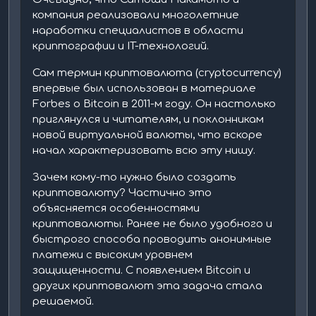
компания реализовали многолетние
наработки специалистов в области
криптографии и IT-технологий.
Сам термин криптовалюта (cryptocurrency)
впервые был использован в материале
Forbes о Bitcoin в 2011-м году. Он настолько
приглянулся и читателям, и поклонникам
новой виртуальной валюты, что вскоре
начал характеризовать всю эту нишу.
Зачем кому-то нужно было создать
криптовалюту? Частично это
объясняется особенностями
криптовалюты. Ранее не было удобного и
быстрого способа проводить анонимные
платежи с высоким уровнем
защищенности. С появлением Bitcoin и
других криптовалют эта задача стала
решаемой.